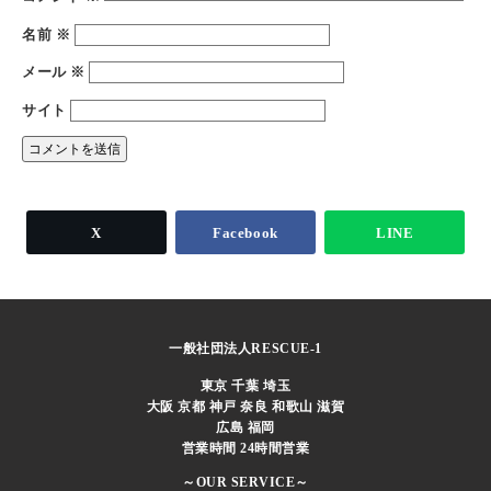
名前
※
メール
※
サイト
X
Facebook
LINE
一般社団法人RESCUE-1
東京 千葉 埼玉
大阪 京都 神戸 奈良 和歌山 滋賀
広島 福岡
営業時間 24時間営業
～OUR SERVICE～