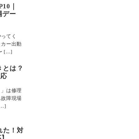
10｜
場デー
やってく
ッカー出動
[…]
きとは？
対応
き」は修理
…故障現場
…]
れた！対
応】