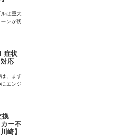
ブルは重大
ェーンが切
！症状
即対応
時は、まず
のにエンジ
交換
ッカー不
・川崎】